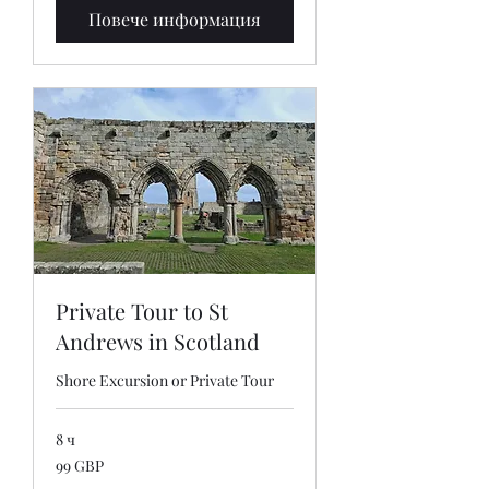
Повече информация
Private Tour to St
Andrews in Scotland
Shore Excursion or Private Tour
8 ч
99
99 GBP
британски
лири