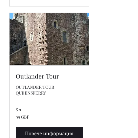
Outlander Tour
OUTLANDER TOUR
QUEENSFERRY
8 ч
99
99 GBP
британски
лири
Повече информация