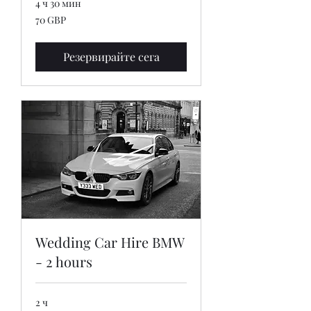
4 ч 30 мин
70
70 GBP
британски
лири
Резервирайте сега
Wedding Car Hire BMW
- 2 hours
2 ч