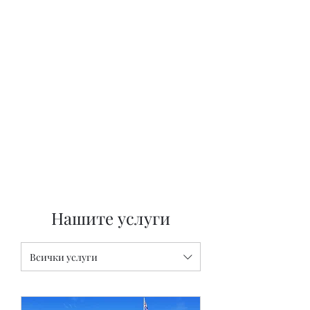
'I Do'
Wedding Car Hire
&
Chauffeur Services
Нашите услуги
Всички услуги