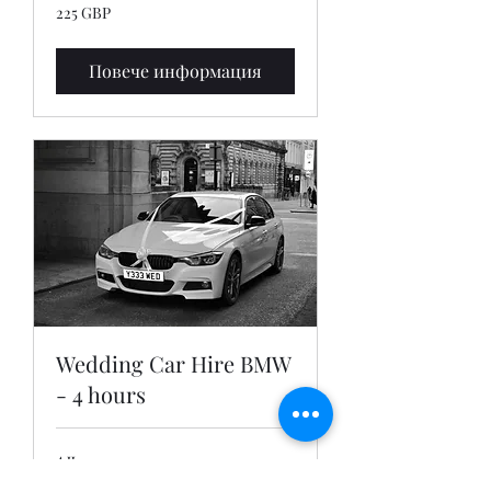
225
225 GBP
британски
лири
Повече информация
Wedding Car Hire BMW
- 4 hours
4 ч
260
260 GBP
британски