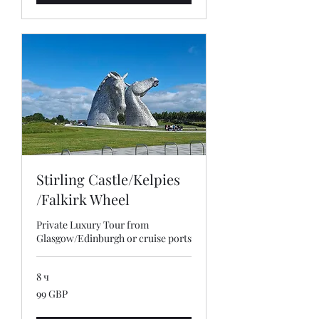
Stirling Castle/Kelpies
/Falkirk Wheel
Private Luxury Tour from
Glasgow/Edinburgh or cruise ports
8 ч
99
99 GBP
британски
лири