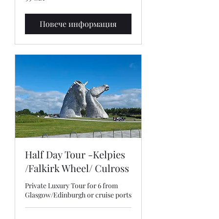
британски
лири
Повече информация
Half Day Tour -Kelpies
/Falkirk Wheel/ Culross
Private Luxury Tour for 6 from
Glasgow/Edinburgh or cruise ports