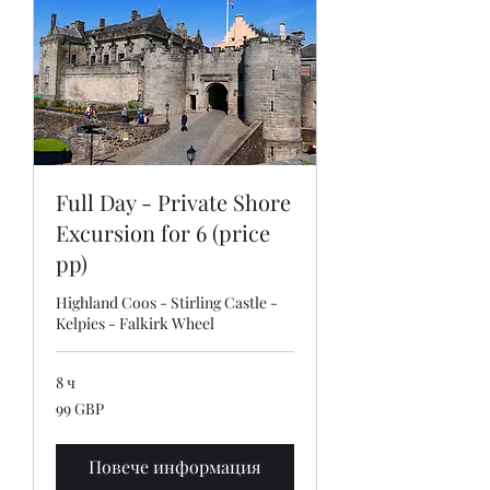
Full Day - Private Shore
Excursion for 6 (price
pp)
Highland Coos - Stirling Castle -
Kelpies - Falkirk Wheel
8 ч
99
99 GBP
британски
лири
Повече информация