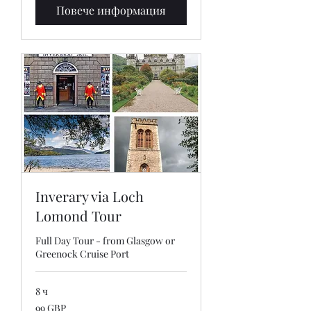
Повече информация
Inverary via Loch
Lomond Tour
Full Day Tour - from Glasgow or
Greenock Cruise Port
8 ч
99
99 GBP