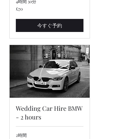
4時間 30分
70
£70
英
国
ポ
ン
今すぐ予約
ド
Wedding Car Hire BMW
- 2 hours
2時間