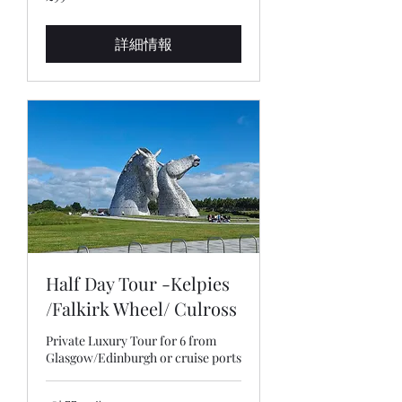
英
国
ポ
ン
詳細情報
ド
Half Day Tour -Kelpies
/Falkirk Wheel/ Culross
Private Luxury Tour for 6 from
Glasgow/Edinburgh or cruise ports