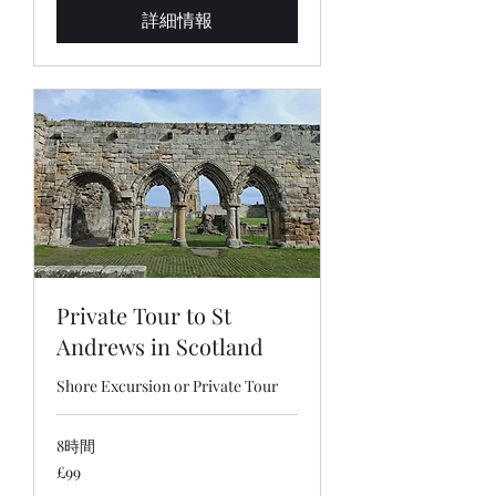
ン
詳細情報
ド
Private Tour to St
Andrews in Scotland
Shore Excursion or Private Tour
8時間
99
£99
英
国