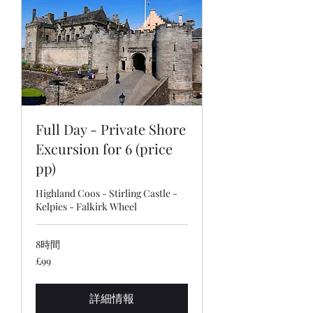
Full Day - Private Shore
Excursion for 6 (price
pp)
Highland Coos - Stirling Castle -
Kelpies - Falkirk Wheel
8時間
99
£99
英
国
ポ
ン
詳細情報
ド