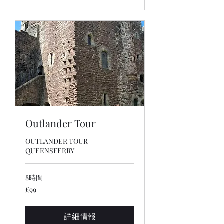
Outlander Tour
OUTLANDER TOUR
QUEENSFERRY
8時間
99
£99
英
国
ポ
ン
詳細情報
ド