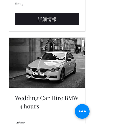
225
£225
英
国
ポ
ン
詳細情報
ド
Wedding Car Hire BMW
- 4 hours
4時間
260
£260