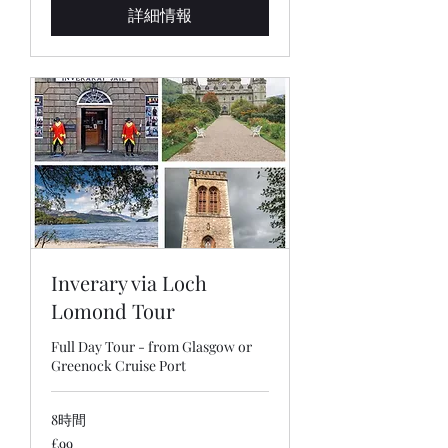
ン
詳細情報
ド
Inverary via Loch
Lomond Tour
Full Day Tour - from Glasgow or
Greenock Cruise Port
8時間
99
£99