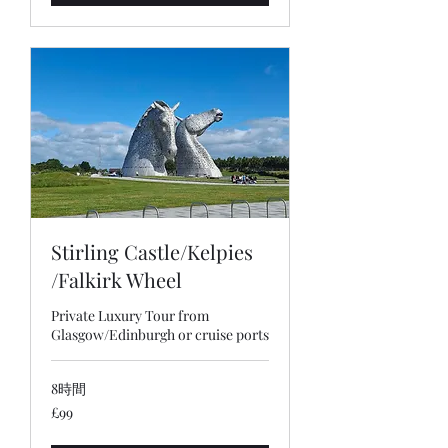
Stirling Castle/Kelpies
/Falkirk Wheel
Private Luxury Tour from
Glasgow/Edinburgh or cruise ports
8時間
99
£99
英
国
ポ