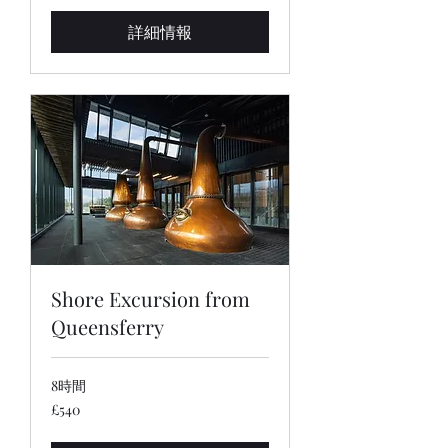
ポ
ン
詳細情報
ド
Shore Excursion from
Queensferry
8時間
540
£540
英
国
ポ